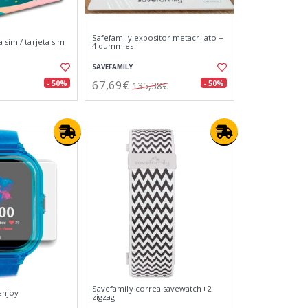
Safefamily expositor metacrilato +
a sim / tarjeta sim
4 dummies
SAVEFAMILY
67,69€
- 50%
- 50%
135,38€
Savefamily correa savewatch+2
enjoy
zigzag