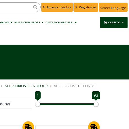
Acceso clientes
Registrarse
Powered by
Translate
OMÓVIL
NUTRICIÓN SPORT
DIETÉTICA NATURAL
CARRITO
ACCESORIOS TECNOLOGÍA
ACCESORIOS TELÉFONOS
1
93
denar