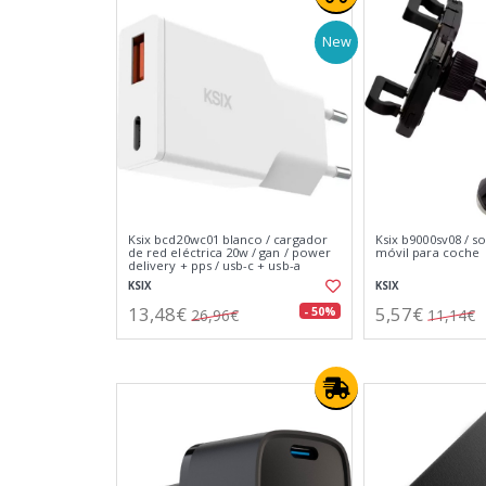
New
Ksix bcd20wc01 blanco / cargador
Ksix b9000sv08 / s
de red eléctrica 20w / gan / power
móvil para coche
delivery + pps / usb-c + usb-a
KSIX
KSIX
13,48€
5,57€
- 50%
26,96€
11,14€