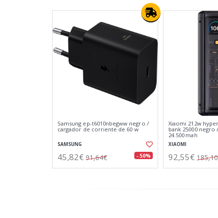
Samsung ep-t6010nbegww negro /
Xiaomi 212w hype
cargador de corriente de 60 w
bank 25000 negro /
24.500 mah
SAMSUNG
XIAOMI
45,82€
92,55€
- 50%
91,64€
185,1