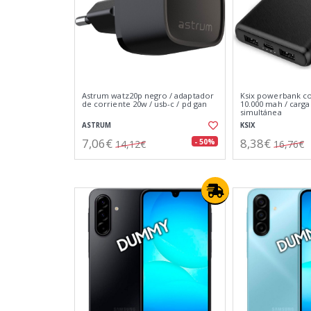
Astrum watz20p negro / adaptador
Ksix powerbank co
de corriente 20w / usb-c / pd gan
10.000 mah / carga
simultánea
ASTRUM
KSIX
7,06€
8,38€
- 50%
14,12€
16,76€