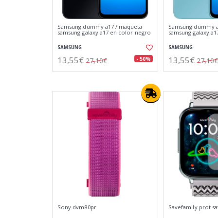
Samsung dummy a17 / maqueta
Samsung dummy a
samsung galaxy a17 en color negro
samsung galaxy a17
SAMSUNG
SAMSUNG
13,55€
13,55€
- 50%
27,10€
27,10€
Sony dvm80pr
Savefamily prot s