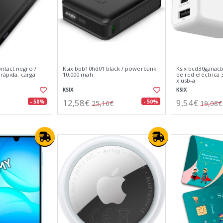
ntact negro /
Ksix bpb10hd01 black / powerbank
Ksix bcd30ganacb
 rápida, carga
10.000 mah
de red eléctrica 
x usb-a
KSIX
KSIX
12,58€
9,54€
- 50%
- 50%
25,16€
19,08€