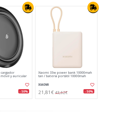
/ cargador
Xiaomi 33w power bank 10000mah
móvil y auricular
tan / batería portátil 10000mah
XIAOMI
21,81€
- 50%
- 50%
43,62€