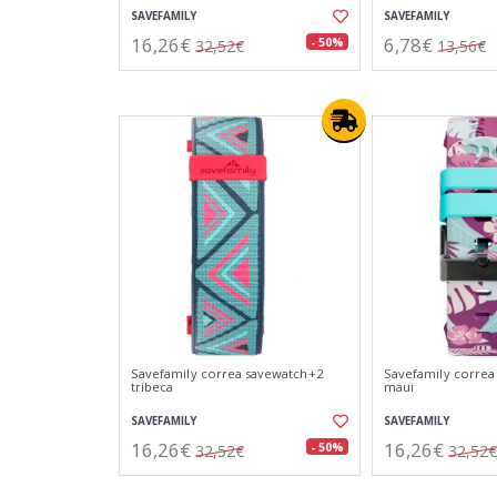
SAVEFAMILY
SAVEFAMILY
16,26€
6,78€
- 50%
32,52€
13,56€
Savefamily correa savewatch+2
Savefamily correa
tribeca
maui
SAVEFAMILY
SAVEFAMILY
16,26€
16,26€
- 50%
32,52€
32,52€