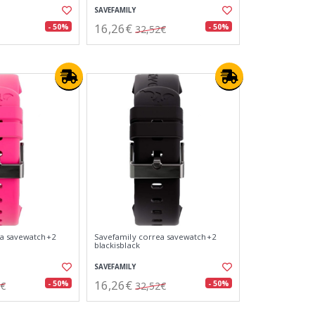
SAVEFAMILY
16,26€
- 50%
- 50%
32,52€
ea savewatch+2
Savefamily correa savewatch+2
blackisblack
SAVEFAMILY
16,26€
- 50%
- 50%
2€
32,52€