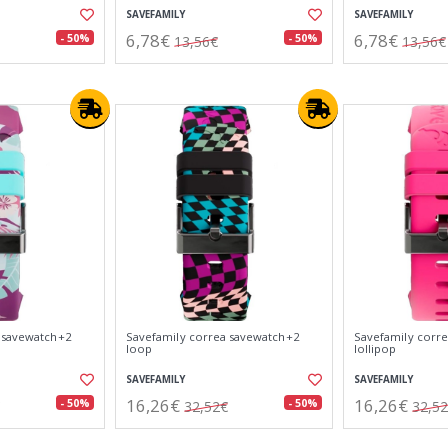
SAVEFAMILY
SAVEFAMILY
6,78€
6,78€
- 50%
- 50%
13,56€
13,56€
 savewatch+2
Savefamily correa savewatch+2
Savefamily corr
loop
lollipop
SAVEFAMILY
SAVEFAMILY
16,26€
16,26€
- 50%
- 50%
32,52€
32,5