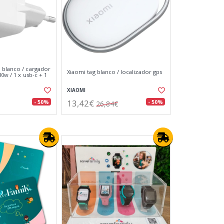
 blanco / cargador
Xiaomi tag blanco / localizador gps
30w / 1 x usb-c + 1
XIAOMI
13,42€
- 50%
- 50%
26,84€