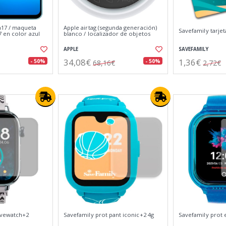
17 / maqueta
Apple airtag (segunda generación)
Savefamily tarjet
 en color azul
blanco / localizador de objetos
APPLE
SAVEFAMILY
34,08€
1,36€
- 50%
- 50%
68,16€
2,72€
avewatch+2
Savefamily prot pant iconic+2 4g
Savefamily prot 