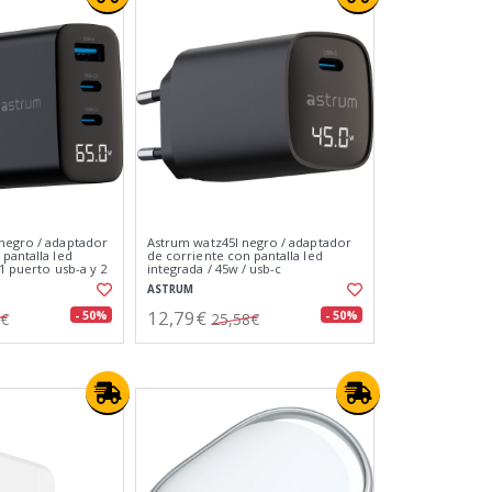
negro / adaptador
Astrum watz45l negro / adaptador
pantalla led
de corriente con pantalla led
 1 puerto usb-a y 2
integrada / 45w / usb-c
ASTRUM
12,79€
- 50%
- 50%
2€
25,58€