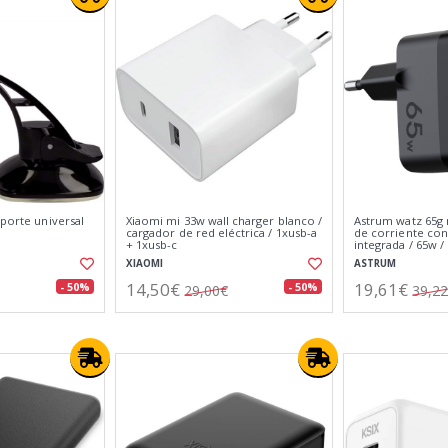
oporte universal
Xiaomi mi 33w wall charger blanco /
Astrum watz 65g 
cargador de red eléctrica / 1xusb-a
de corriente con 
+ 1xusb-c
integrada / 65w /
puertos usb-c
XIAOMI
ASTRUM
14,50€
19,61€
- 50%
- 50%
29,00€
39,2