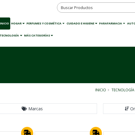
INICIO
HOGAR
PERFUMES Y COSMÉTICA
CUIDADO E HIGIENE
PARAFARMACIA
AUT
TECNOLOGÍA
MÁS CATEGORÍAS
INICIO
TECNOLOGÍA
Marcas
Or