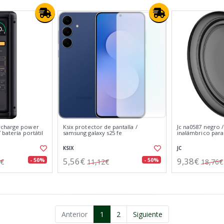
rcharge power
Ksix protector de pantalla /
Jc na0587 negro 
 batería portátil
samsung galaxy s25 fe
inalámbrico para 
KSIX
JC
5,56€
9,38€
- 50%
- 50%
0€
11,12€
18,76€
Anterior
1
2
Siguiente