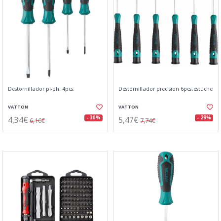
Destornillador pl-ph. 4pcs.
Destornillador precision 6pcs.estuche
VATTON
VATTON
4,34€
5,47€
- 30%
- 29%
6,16€
7,74€