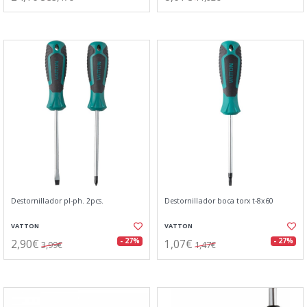
Destornillador pl-ph. 2pcs.
Destornillador boca torx t-8x60
VATTON
VATTON
2,90€
1,07€
- 27%
- 27%
3,99€
1,47€