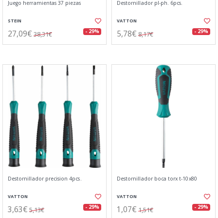
Juego herramientas 37 piezas
Destornillador pl-ph. 6pcs.
STEIN
VATTON
27,09€
5,78€
- 29%
- 29%
38,31€
8,17€
Destornillador precision 4pcs.
Destornillador boca torx t-10x80
VATTON
VATTON
3,63€
1,07€
- 29%
- 29%
5,13€
1,51€