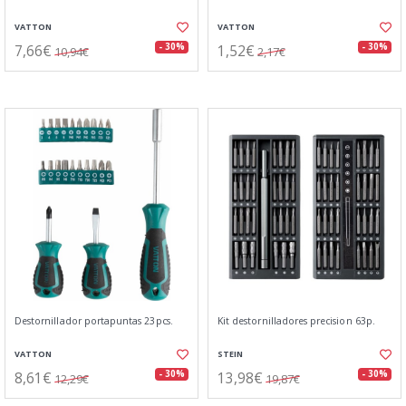
VATTON
VATTON
7,66€
1,52€
- 30%
- 30%
10,94€
2,17€
Destornillador portapuntas 23pcs.
Kit destornilladores precision 63p.
VATTON
STEIN
8,61€
13,98€
- 30%
- 30%
12,29€
19,87€