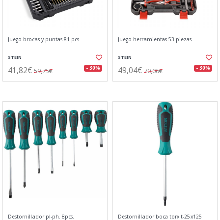
Juego brocas y puntas 81 pcs.
Juego herramientas 53 piezas
STEIN
STEIN
41,82€
49,04€
- 30%
- 30%
59,75€
70,06€
Destornillador pl-ph. 8pcs.
Destornillador boca torx t-25x125