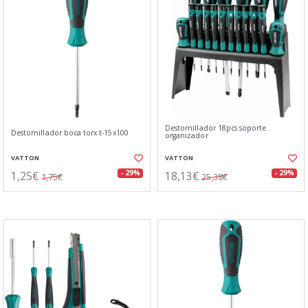
Destornillador 18pcs.soporte
Destornillador boca torx t-15x100
organizador
VATTON
VATTON
1,25€
18,13€
- 29%
- 29%
1,75€
25,38€