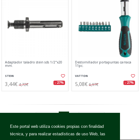
Adaptador taladro stein sds 1/2"x20
Destornillador portapuntas carraca
mm.
11pc.
STEIN
VATTON
3,44€
5,08€
- 27%
- 27%
4,72€
6,97€
Anterior
1
2
Siguiente
Este portal web utiliza cookies propias con finalidad
técnica, y para realizar estadísticas de uso Web, las