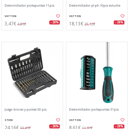
Destornillador portapuntas 11pcs.
Destornillador pl-ph.10pcs.estuche
VATTON
VATTON
3,47€
18,13€
- 28%
- 28%
4,81€
25,12€
Juego brocas y puntas 50 pcs.
Destornillador portapuntas 31pcs.
STEIN
VATTON
24,16€
8,61€
- 28%
- 28%
33,47€
11,92€