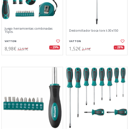
Juego herramientas combinadas
Destornillador boca torx t-30x150
15pcs.
VATTON
VATTON
8,98€
1,52€
- 29%
- 28%
12,57€
2,11€