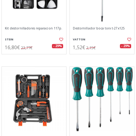
Kit destornilladores reparacion 117p.
Destornillador boca torx t-27x125
STEIN
VATTON
16,80€
1,52€
- 29%
- 29%
23,77€
2,15€