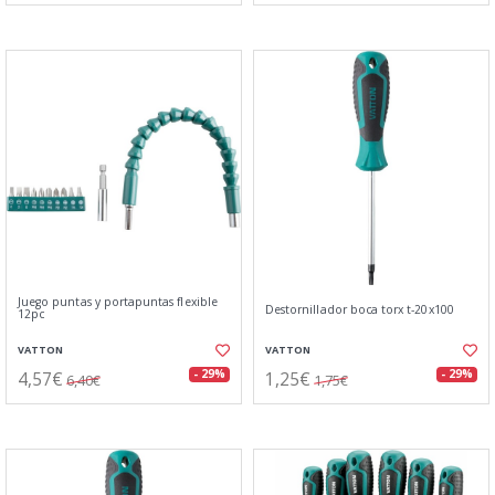
Juego puntas y portapuntas flexible
Destornillador boca torx t-20x100
12pc
VATTON
VATTON
4,57€
1,25€
- 29%
- 29%
6,40€
1,75€