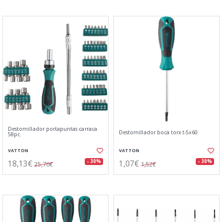
Destornillador portapuntas carraca
Destornillador boca torx t-5x60
58pc.
VATTON
VATTON
18,13€
1,07€
- 30%
- 30%
25,76€
1,52€