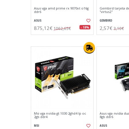
Asus vga amd prime rx 9070xt o16g
Gembird tarjeta de
ddr6
''virtus2''
ASUS
GEMBIRD
875,12€
2,57€
- 18%
1062,65€
3,10€
Msi vga nvidia gt 1030 2ghd4 lp oc
Asus vga nvidia dua
2gb ddr4
8gb ddr6
MSI
ASUS