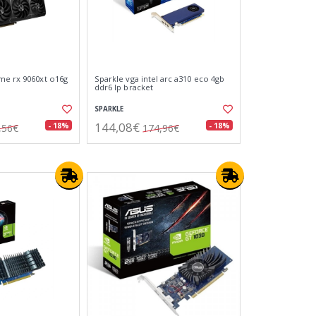
me rx 9060xt o16g
Sparkle vga intel arc a310 eco 4gb
ddr6 lp bracket
SPARKLE
144,08€
- 18%
- 18%
,56€
174,96€