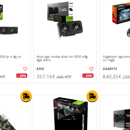
3050 lp e 6g oc
Asus vga nvidia dual rtx 5050 o8g
Gigabyte vga amd
8gb ddr6
oc 16gb
ASUS
GIGABYTE
357,16€
840,35€
- 20%
- 20%
40€
446,45€
105