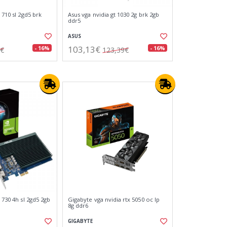
 710 sl 2gd5 brk
Asus vga nvidia gt 1030 2g brk 2gb
ddr5
ASUS
103,13€
- 16%
- 16%
8€
123,39€
 730 4h sl 2gd5 2gb
Gigabyte vga nvidia rtx 5050 oc lp
8g ddr6
GIGABYTE