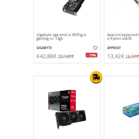
Gigabyte vga amd rx 9070 gre
Approx! apppcie4 ta
gaming oc 12gb
e 4 ptos usb30
GIGABYTE
APPROX!
642,88€
13,42€
- 19%
797,86€
16,53€