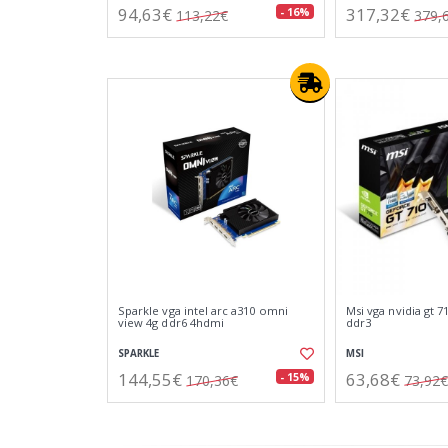
94,63€
317,32€
- 16%
113,22€
379,
Sparkle vga intel arc a310 omni
Msi vga nvidia gt 7
view 4g ddr6 4hdmi
ddr3
SPARKLE
MSI
144,55€
63,68€
- 15%
170,36€
73,92€