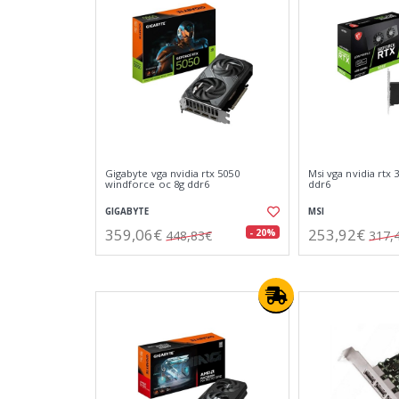
Gigabyte vga nvidia rtx 5050
Msi vga nvidia rtx 
windforce oc 8g ddr6
ddr6
GIGABYTE
MSI
359,06€
253,92€
- 20%
448,83€
317,