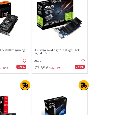
 rx9070 xt gaming
Asus vga nvidia gt 730 sl 2gd5 brk
2gb ddr5
ASUS
77,65€
- 20%
- 19%
0,43€
96,37€