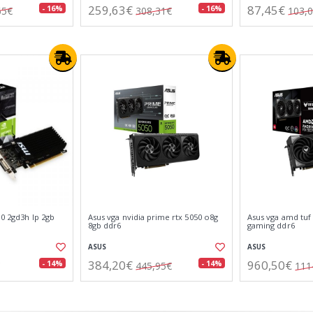
259,63€
87,45€
- 16%
- 16%
65€
308,31€
103,
10 2gd3h lp 2gb
Asus vga nvidia prime rtx 5050 o8g
Asus vga amd tuf
8gb ddr6
gaming ddr6
ASUS
ASUS
384,20€
960,50€
- 14%
- 14%
445,95€
111