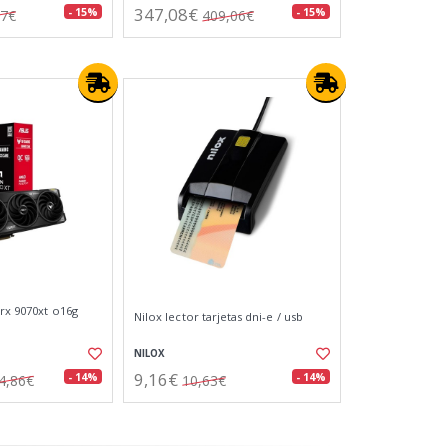
347,08€
- 15%
- 15%
07€
409,06€
 rx 9070xt o16g
Nilox lector tarjetas dni-e / usb
NILOX
9,16€
- 14%
- 14%
4,86€
10,63€