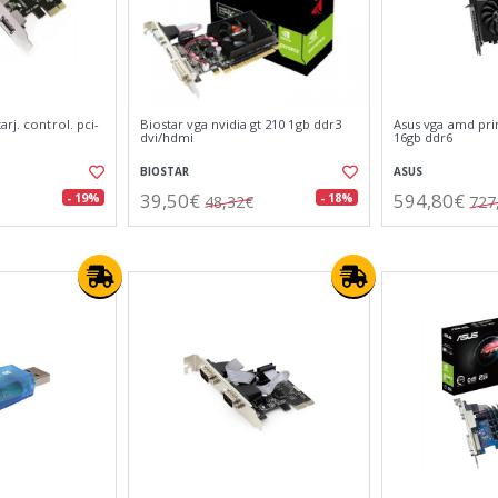
rj. control. pci-
Biostar vga nvidia gt 210 1gb ddr3
Asus vga amd pri
dvi/hdmi
16gb ddr6
BIOSTAR
ASUS
39,50€
594,80€
- 19%
- 18%
48,32€
727