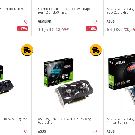
 sonido usb 5.1
Gembird tarjet pci express bajo
Asus vga nvidia gt
perf 2 p. db9 mach
evo 2gb ddr5
GEMBIRD
ASUS
11,64€
63,08€
- 17%
- 16%
13,93€
75,4
l rtx 3050 o8g v2
Asus vga nvidia dual rtx 3050 o6g
Asus vga nvidia gt
6gb ddr6
4 monitores
ASUS
ASUS