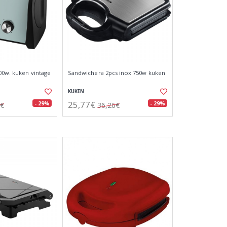
00w. kuken vintage
Sandwichera 2pcs inox 750w kuken
KUKEN
25,77€
- 29%
- 29%
2€
36,26€