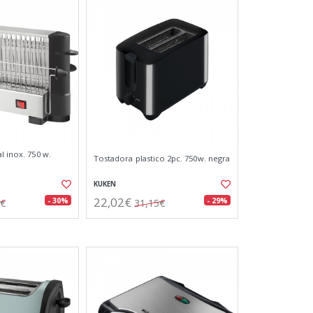
l inox. 750 w.
Tostadora plastico 2pc. 750w. negra
KUKEN
22,02€
- 30%
- 29%
4€
31,15€