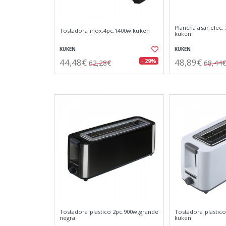
Plancha asar elec.
Tostadora inox.4pc.1400w.kuken
kuken
KUKEN
KUKEN
44,48€
48,89€
- 29%
62,28€
68,44€
Tostadora plastico 2pc.900w.grande
Tostadora plastic
negra
kuken