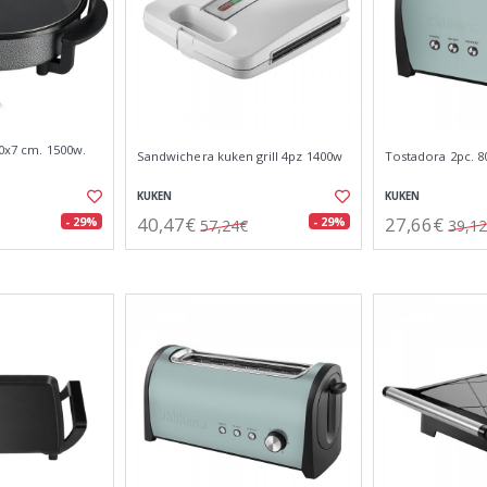
40x7 cm. 1500w.
Sandwichera kuken grill 4pz 1400w
Tostadora 2pc. 8
KUKEN
KUKEN
40,47€
27,66€
- 29%
- 29%
57,24€
39,1