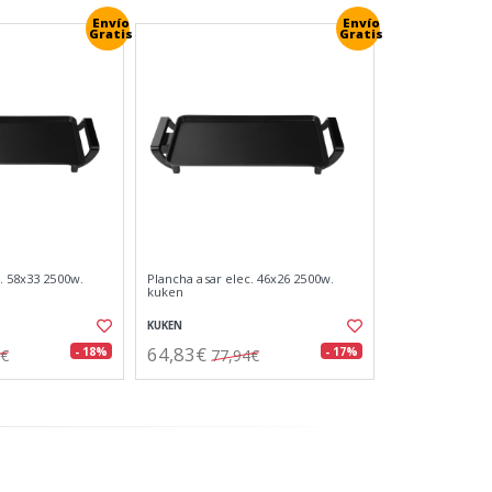
Envío
Envío
Gratis
Gratis
. 58x33 2500w.
Plancha asar elec. 46x26 2500w.
kuken
KUKEN
64,83€
- 18%
- 17%
7€
77,94€