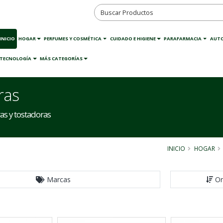
INICIO
HOGAR
PERFUMES Y COSMÉTICA
CUIDADO E HIGIENE
PARAFARMACIA
AUT
TECNOLOGÍA
MÁS CATEGORÍAS
ras
s y tostadoras
INICIO
HOGAR
Marcas
Or