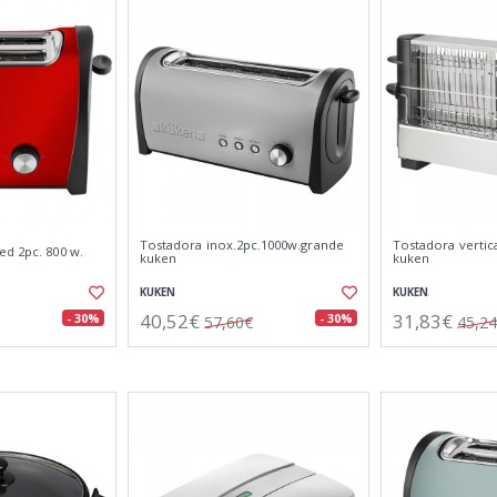
Tostadora inox.2pc.1000w.grande
Tostadora vertica
ed 2pc. 800 w.
kuken
kuken
KUKEN
KUKEN
40,52€
31,83€
- 30%
- 30%
57,60€
45,2