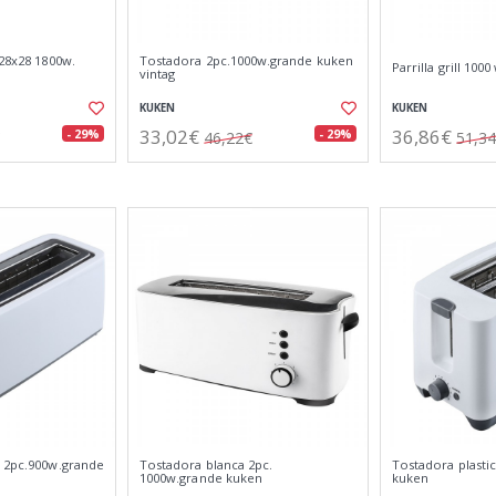
 28x28 1800w.
Tostadora 2pc.1000w.grande kuken
Parrilla grill 100
vintag
KUKEN
KUKEN
33,02€
36,86€
- 29%
- 29%
46,22€
51,3
o 2pc.900w.grande
Tostadora blanca 2pc.
Tostadora plasti
1000w.grande kuken
kuken