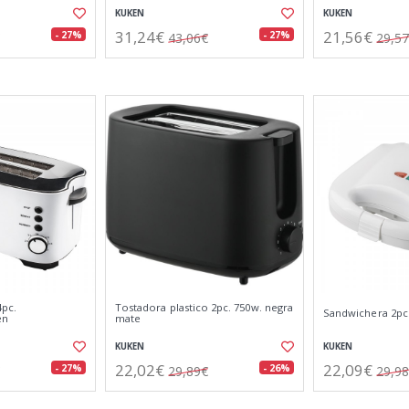
KUKEN
KUKEN
31,24€
21,56€
- 27%
- 27%
43,06€
29,5
4pc.
Tostadora plastico 2pc. 750w. negra
Sandwichera 2pc
en
mate
KUKEN
KUKEN
22,02€
22,09€
- 27%
- 26%
29,89€
29,9