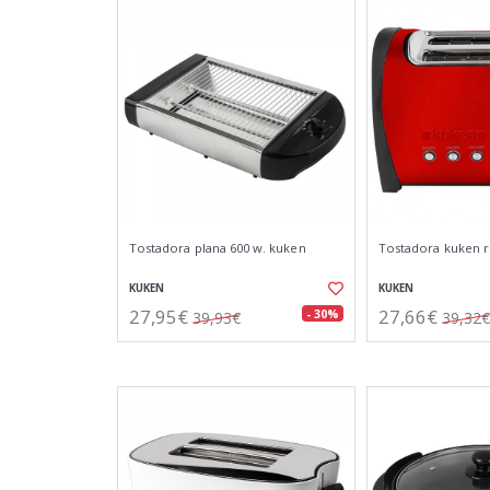
Tostadora plana 600 w. kuken
Tostadora kuken r
KUKEN
KUKEN
27,95€
27,66€
- 30%
39,93€
39,32€