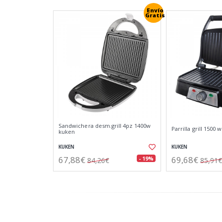
Envío
Gratis
Sandwichera desm.grill 4pz 1400w
Parrilla grill 1500 
kuken
KUKEN
KUKEN
67,88€
69,68€
- 19%
84,26€
85,91€