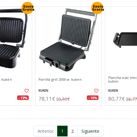
Envío
Envío
Gratis
Gratis
Plancha asar elec
w. kuken
Parrilla grill 2000 w. kuken
kuken
KUKEN
KUKEN
78,11€
80,77€
- 19%
- 18%
95,66€
98,7
Anterior
1
2
Siguiente