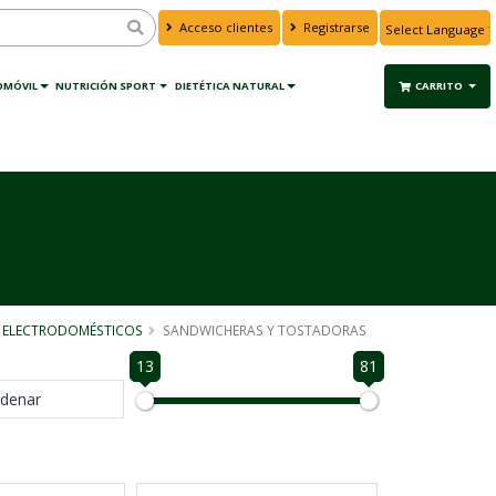
Acceso clientes
Registrarse
Powered by
Translate
OMÓVIL
NUTRICIÓN SPORT
DIETÉTICA NATURAL
CARRITO
ELECTRODOMÉSTICOS
SANDWICHERAS Y TOSTADORAS
13
81
denar