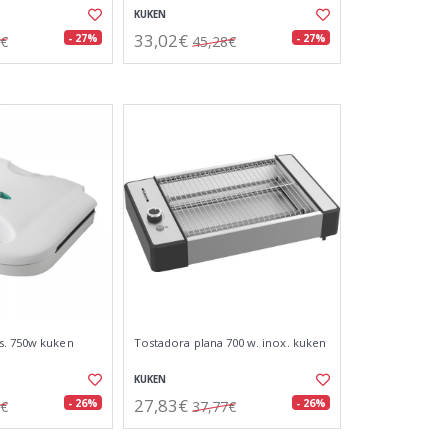
KUKEN
33,02€
- 27%
- 27%
7€
45,28€
s. 750w kuken
Tostadora plana 700 w. inox. kuken
KUKEN
27,83€
- 26%
- 26%
8€
37,77€