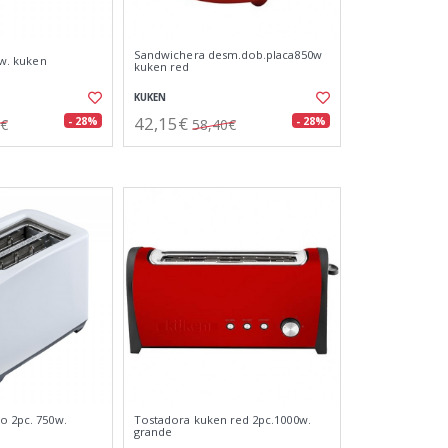
Sandwichera desm.dob.placa850w
0 w. kuken
kuken red
KUKEN
42,15€
- 28%
- 28%
4€
58,40€
co 2pc. 750w.
Tostadora kuken red 2pc.1000w.
grande