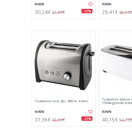
KUKEN
KUKEN
30,24€
29,41€
- 27%
41,69€
40,54€
Tostadora blanca 
Tostadora inox.2pc. 800 w. kuken
1350w.grande kuk
KUKEN
KUKEN
31,36€
40,15€
- 27%
43,00€
54,77€