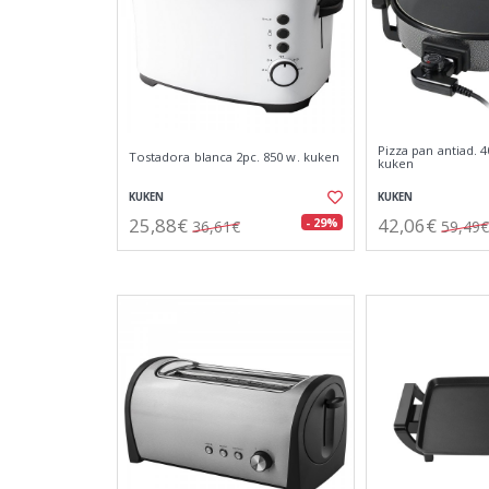
Pizza pan antiad. 
Tostadora blanca 2pc. 850 w. kuken
kuken
KUKEN
KUKEN
25,88€
42,06€
- 29%
36,61€
59,49€