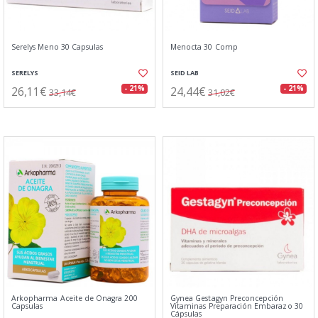
Serelys Meno 30 Capsulas
Menocta 30 Comp
SERELYS
SEID LAB
26,11€
24,44€
- 21%
- 21%
33,14€
31,02€
Arkopharma Aceite de Onagra 200
Gynea Gestagyn Preconcepción
Capsulas
Vitaminas Preparación Embarazo 30
Cápsulas