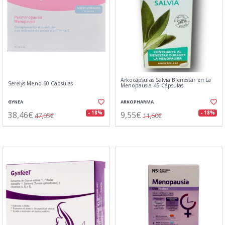
Arkocápsulas Salvia Bienestar en La
Serelys Meno 60 Capsulas
Menopausia 45 Cápsulas
GYNEA
ARKOPHARMA
38,46€
9,55€
- 18%
- 18%
47,05€
11,60€