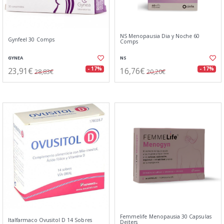
NS Menopausia Dia y Noche 60
Gynfeel 30 Comps
Comps
GYNEA
NS
23,91€
16,76€
- 17%
- 17%
28,83€
20,20€
Femmelife Menopausia 30 Capsulas
Italfarmaco Ovusitol D 14 Sobres
Deiters