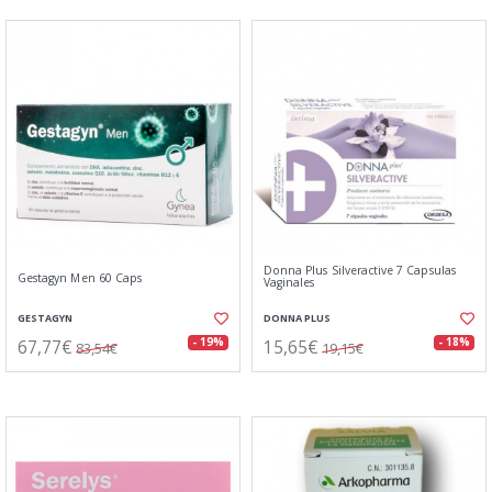
Donna Plus Silveractive 7 Capsulas
Gestagyn Men 60 Caps
Vaginales
GESTAGYN
DONNA PLUS
67,77€
15,65€
- 19%
- 18%
83,54€
19,15€