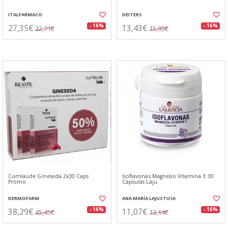
ITALFARMACO
DEITERS
27,35€
13,43€
- 16%
- 16%
32,71€
15,95€
Cumlaude Gineseda 2x30 Caps
Isoflavonas Magnesio Vitamina E 30
Promo
Capsulas Laju
DERMOFARM
ANA MARÍA LAJUSTICIA
38,29€
11,07€
- 16%
- 16%
45,45€
13,14€