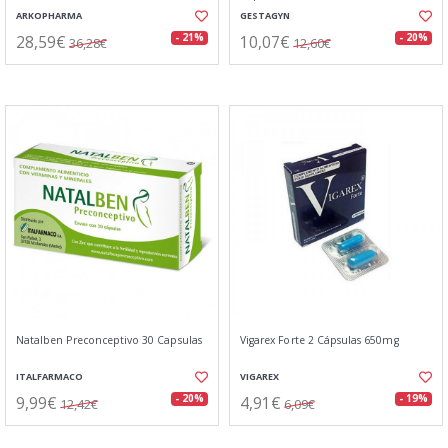
ARKOPHARMA
GESTAGYN
28,59€
10,07€
- 21%
- 20%
36,28€
12,60€
Natalben Preconceptivo 30 Capsulas
Vigarex Forte 2 Cápsulas 650mg
ITALFARMACO
VIGAREX
9,99€
4,91€
- 20%
- 19%
12,42€
6,09€