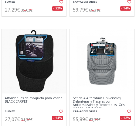
SUMEX
CAR+ACCESORIES
27,29€
59,79€
- 22%
- 14%
35,03€
69,31€
Alfombrillas de moqueta para coche
Set de 4 Alfombras Universales,
BLACK CARPET
Delanteras y Traseras con
Antideslizante y Recortables, Gris
(Sand), SIN Puente
SUMEX
CAR+ACCESORIES
27,07€
55,89€
- 14%
- 12%
31,38€
63,37€