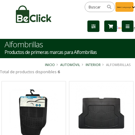
Powered
by
Tra
Alfombrillas
Productos de primeras marcas para Alfombrillas
INICIO
AUTOMÓVIL
INTERIOR
ALFOMBRILLAS
Total de productos disponibles
6