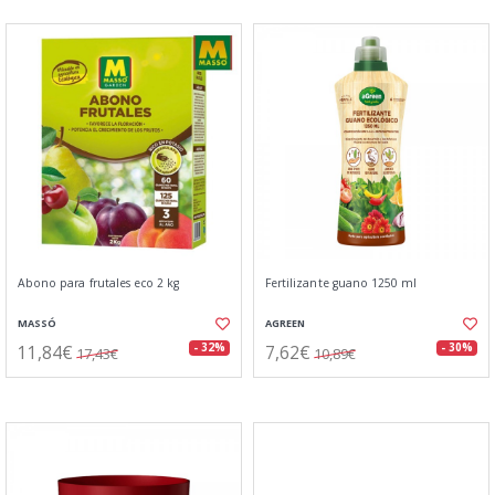
Abono para frutales eco 2 kg
Fertilizante guano 1250 ml
MASSÓ
AGREEN
11,84€
7,62€
- 32%
- 30%
17,43€
10,89€