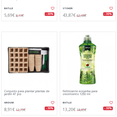
BATLLE
STOKER
5,69€
43,87€
- 30%
- 30%
8,13€
62,68€
Conjunto para plantar plantas de
Fertilizante ecoyerba para
jardín 47 pcs
crecimiento 1250 ml
GROUW
BATLLE
8,91€
13,20€
- 30%
- 30%
12,73€
18,85€