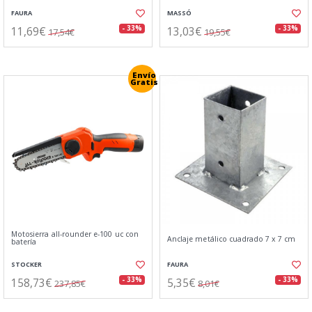
FAURA
MASSÓ
11,69€
13,03€
- 33%
- 33%
17,54€
19,55€
Envío
Gratis
Motosierra all-rounder e-100 uc con
Anclaje metálico cuadrado 7 x 7 cm
batería
STOCKER
FAURA
158,73€
5,35€
- 33%
- 33%
237,85€
8,01€