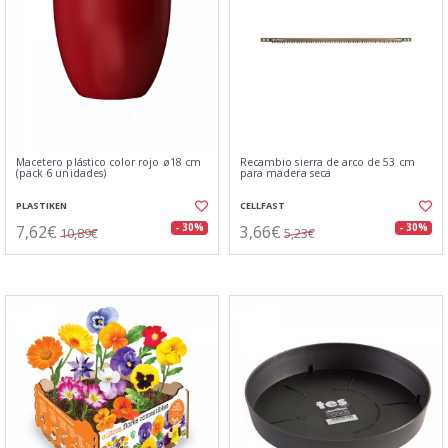
Macetero plástico color rojo ø18 cm
Recambio sierra de arco de 53 cm
(pack 6 unidades)
para madera seca
PLASTIKEN
CELLFAST
7,62€
3,66€
- 30%
- 30%
10,89€
5,23€