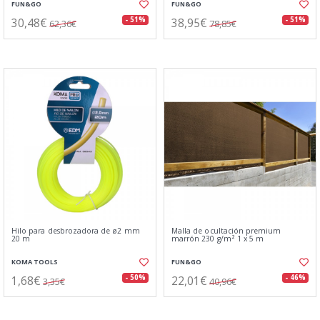
FUN&GO
FUN&GO
30,48€
38,95€
- 51%
- 51%
62,36€
78,85€
Hilo para desbrozadora de ø2 mm
Malla de ocultación premium
20 m
marrón 230 g/m² 1 x 5 m
KOMA TOOLS
FUN&GO
1,68€
22,01€
- 50%
- 46%
3,35€
40,96€