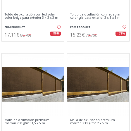
Toldo de ocultación con led solar
Toldo de ocultación con led solar
color beige para exterior 3 x 3 x 3 m
color gris para exterior 3 x 3 x 3 m
EDM PRODUCT
EDM PRODUCT
17,11€
15,23€
- 80%
- 78%
86,78€
70,76€
Malla de ocultación premium
Malla de ocultación premium
marrón 230 g/m² 1,5 x 5 m
marrón 230 g/m² 2 x 5 m