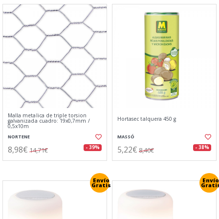
Malla metalica de triple torsion
Hortasec talquera 450 g
galvanizada cuadro: 19x0,7mm /
0,5x10m
NORTENE
MASSÓ
8,98€
5,22€
- 39%
- 38%
14,71€
8,40€
Envío
Envío
Gratis
Grati