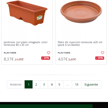
Jardinera con plato integrado color
Plato de inyección terracota ø20 cm
terracota 80 x 20 cm
(pack 6 unidades)
PLASTIKEN
PLASTIKEN
8,37€
4,07€
- 30%
- 30%
11,95€
5,81€
Anterior
1
2
3
4
5
…
13
Siguiente