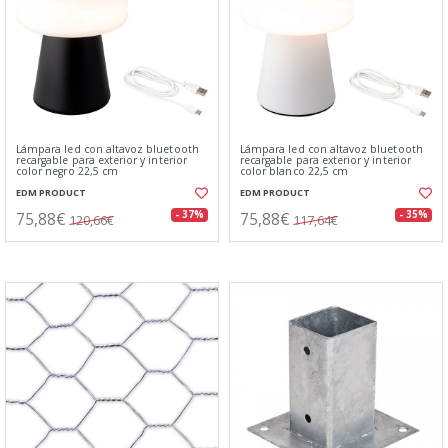
Lámpara led con altavoz bluetooth
Lámpara led con altavoz bluetooth
recargable para exterior y interior
recargable para exterior y interior
color negro 22,5 cm
color blanco 22,5 cm
EDM PRODUCT
EDM PRODUCT
75,88€
75,88€
- 37%
- 35%
120,66€
117,64€