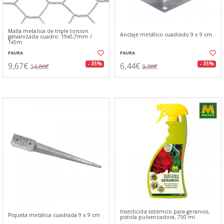
Malla metalica de triple torsion
Anclaje metálico cuadrado 9 x 9 cm
galvanizada cuadro: 19x0,7mm /
1x5m
FAURA
FAURA
9,67€
6,44€
- 35%
- 35%
14,86€
9,88€
Insecticida sistémico para geranios,
Piqueta metálica cuadrada 9 x 9 cm
pistola pulverizadora, 750 ml