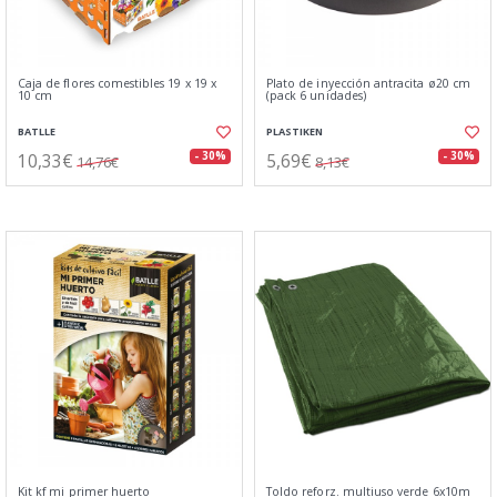
Caja de flores comestibles 19 x 19 x
Plato de inyección antracita ø20 cm
10 cm
(pack 6 unidades)
BATLLE
PLASTIKEN
10,33€
5,69€
- 30%
- 30%
14,76€
8,13€
Kit kf mi primer huerto
Toldo reforz. multiuso verde 6x10m