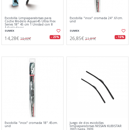
Escobilla Limpiaparabrisas para
Escobilla "inox" cromada 24".61cm.
Coche Modelo Aquan45 Ultra Flex
und
Series 18" 45 cm 1 Unidad con 8
Adaptadores
SUMEX
SUMEX
14,28€
26,85€
- 25%
- 16%
19,02€
31,81€
Escobilla "inox" cromada 18".45cm.
Juego de dos escobillas
und
limpiaparabrisas NISSAN KUBISTAR
2003 hasta 2009