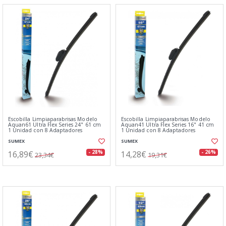
Escobilla Limpiaparabrisas Modelo
Escobilla Limpiaparabrisas Modelo
Aquan61 Ultra Flex Series 24" 61 cm
Aquan41 Ultra Flex Series 16" 41 cm
1 Unidad con 8 Adaptadores
1 Unidad con 8 Adaptadores
SUMEX
SUMEX
16,89€
14,28€
- 28%
- 26%
23,34€
19,31€