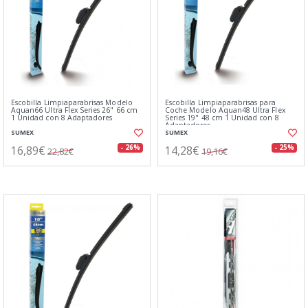
Escobilla Limpiaparabrisas Modelo
Escobilla Limpiaparabrisas para
Aquan66 Ultra Flex Series 26" 66 cm
Coche Modelo Aquan48 Ultra Flex
1 Unidad con 8 Adaptadores
Series 19" 48 cm 1 Unidad con 8
Adaptadores
SUMEX
SUMEX
16,89€
14,28€
- 26%
- 25%
22,82€
19,16€