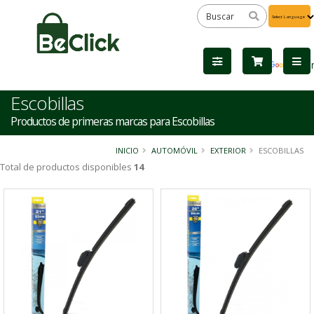
Powered
by
Tra
Escobillas
Productos de primeras marcas para Escobillas
INICIO
AUTOMÓVIL
EXTERIOR
ESCOBILLAS
Total de productos disponibles
14