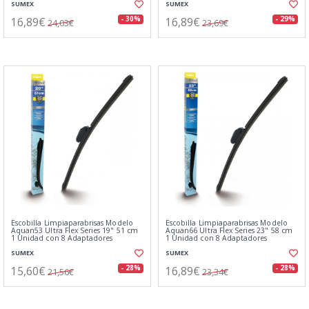
SUMEX
SUMEX
16,89€
16,89€
- 30%
- 29%
24,03€
23,69€
Escobilla Limpiaparabrisas Modelo
Escobilla Limpiaparabrisas Modelo
Aquan53 Ultra Flex Series 19" 51 cm
Aquan66 Ultra Flex Series 23" 58 cm
1 Unidad con 8 Adaptadores
1 Unidad con 8 Adaptadores
SUMEX
SUMEX
15,60€
16,89€
- 28%
- 28%
21,56€
23,34€