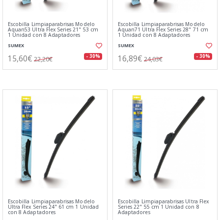
Escobilla Limpiaparabrisas Modelo
Escobilla Limpiaparabrisas Modelo
Aquan53 Ultra Flex Series 21" 53 cm
Aquan71 Ultra Flex Series 28" 71 cm
1 Unidad con 8 Adaptadores
1 Unidad con 8 Adaptadores
SUMEX
SUMEX
15,60€
16,89€
- 30%
- 30%
22,20€
24,03€
Escobilla Limpiaparabrisas Modelo
Escobilla Limpiaparabrisas Ultra Flex
Ultra Flex Series 24" 61 cm 1 Unidad
Series 22" 55 cm 1 Unidad con 8
con 8 Adaptadores
Adaptadores