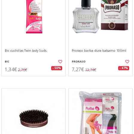
Bic cuchillas Twin lady 5uds.
Proraso barba dura balsamo 100ml
BIC
PRORASO
1,34€
7,27€
- 50%
- 47%
2,70€
13,74€