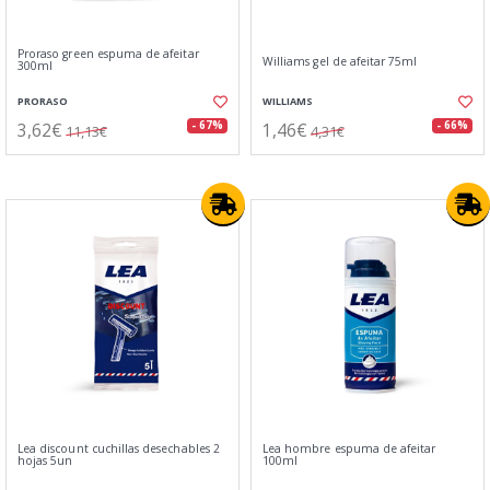
Proraso green espuma de afeitar
Williams gel de afeitar 75ml
300ml
PRORASO
WILLIAMS
3,62€
1,46€
- 67%
- 66%
11,13€
4,31€
Lea discount cuchillas desechables 2
Lea hombre espuma de afeitar
hojas 5un
100ml