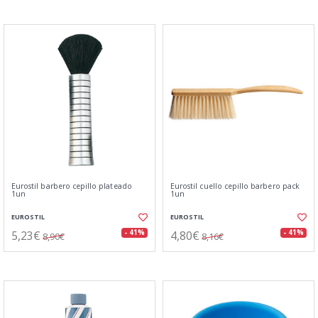
Eurostil barbero cepillo plateado
Eurostil cuello cepillo barbero pack
1un
1un
EUROSTIL
EUROSTIL
5,23€
4,80€
- 41%
- 41%
8,90€
8,16€