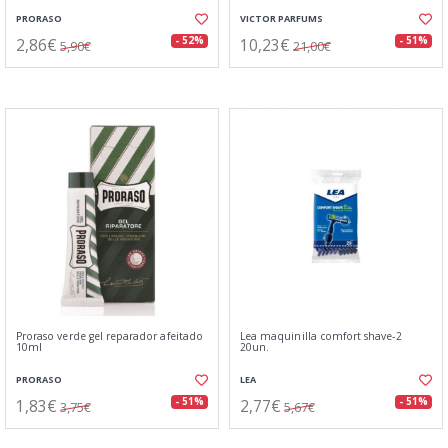
PRORASO
VICTOR PARFUMS
2,86€
10,23€
- 52%
- 51%
5,90€
21,00€
Proraso verde gel reparador afeitado
Lea maquinilla comfort shave-2
10ml
20un.
PRORASO
LEA
1,83€
2,77€
- 51%
- 51%
3,75€
5,67€