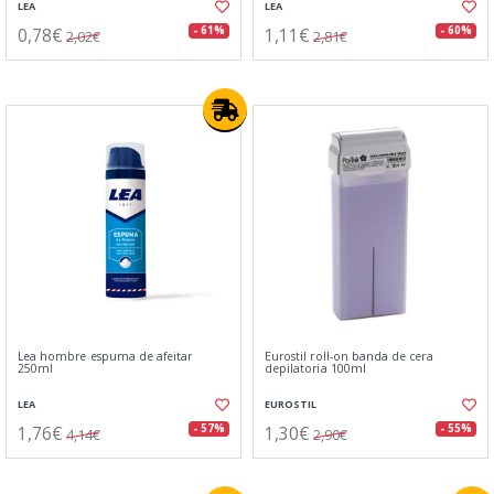
LEA
LEA
0,78€
1,11€
- 61%
- 60%
2,02€
2,81€
Lea hombre espuma de afeitar
Eurostil roll-on banda de cera
250ml
depilatoria 100ml
LEA
EUROSTIL
1,76€
1,30€
- 57%
- 55%
4,14€
2,90€