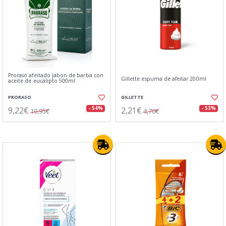
Proraso afeitado jabon de barba con
Gillette espuma de afeitar 200ml
aceite de eucalipto 500ml
PRORASO
GILLETTE
9,22€
2,21€
- 54%
- 53%
19,95€
4,70€