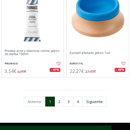
Proraso aloe y vitamina crema jabon
Eurostil afeitado jabon 1un
de barba 150ml
PRORASO
EUROSTIL
3,54€
22,27€
- 41%
- 40%
6,00€
37,02€
Anterior
1
2
3
4
Siguiente