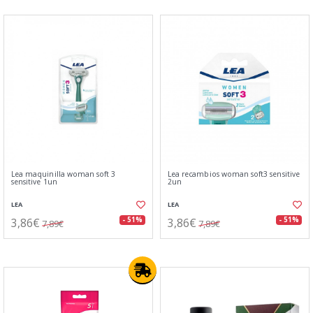
Lea maquinilla woman soft 3
Lea recambios woman soft3 sensitive
sensitive 1un
2un
LEA
LEA
3,86€
3,86€
- 51%
- 51%
7,89€
7,89€