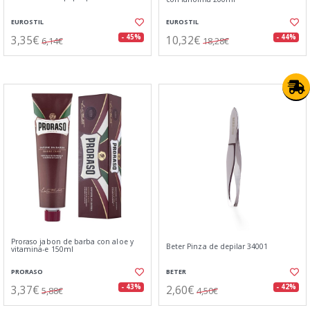
EUROSTIL
EUROSTIL
3,35€
10,32€
- 45%
- 44%
6,14€
18,28€
Proraso jabon de barba con aloe y
Beter Pinza de depilar 34001
vitamina-e 150ml
PRORASO
BETER
3,37€
2,60€
- 43%
- 42%
5,88€
4,50€