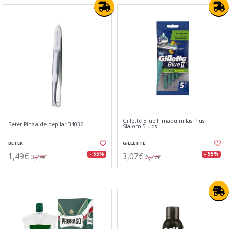
Gillette Blue II maquinillas Plus
Beter Pinza de depilar 34036
Slalom 5 uds
BETER
GILLETTE
1,49€
3,07€
- 55%
- 55%
3,29€
6,77€