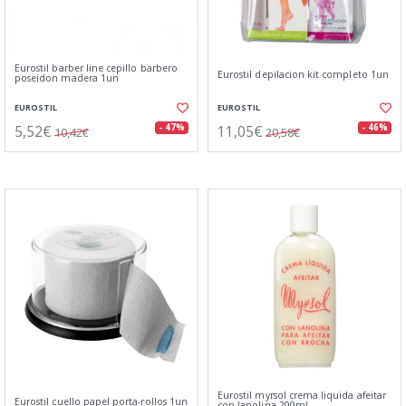
Eurostil barber line cepillo barbero
Eurostil depilacion kit completo 1un
poseidon madera 1un
EUROSTIL
EUROSTIL
5,52€
11,05€
- 47%
- 46%
10,42€
20,58€
Eurostil myrsol crema liquida afeitar
Eurostil cuello papel porta-rollos 1un
con lanolina 200ml