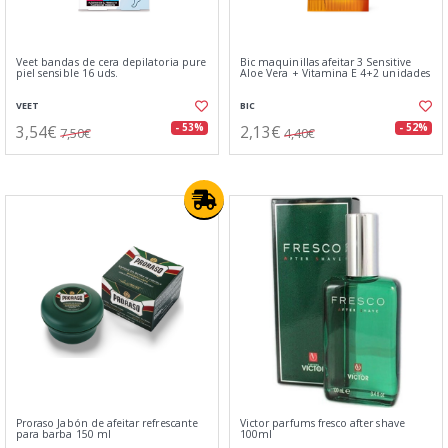
Veet bandas de cera depilatoria pure
Bic maquinillas afeitar 3 Sensitive
piel sensible 16 uds.
Aloe Vera + Vitamina E 4+2 unidades
VEET
BIC
3,54€
2,13€
- 53%
- 52%
7,50€
4,40€
Proraso Jabón de afeitar refrescante
Victor parfums fresco after shave
para barba 150 ml
100ml