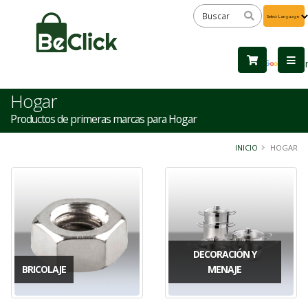
Powered
by
Tra
Hogar
Productos de primeras marcas para Hogar
INICIO
HOGAR
DECORACIÓN Y
BRICOLAJE
MENAJE