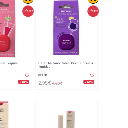
Oferta
Oferta
bial Tequila
Beter bálsamo labial Purple dream
1unidad
BETER
2,95€
- 40%
- 40%
4,95€