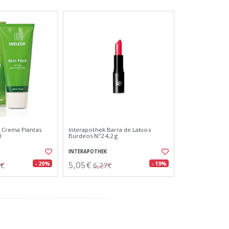
 Crema Plantas
Interapothek Barra de Labios
l
Burdeos Nº2 4,2 g
INTERAPOTHEK
5,05€
- 20%
- 19%
1€
6,27€