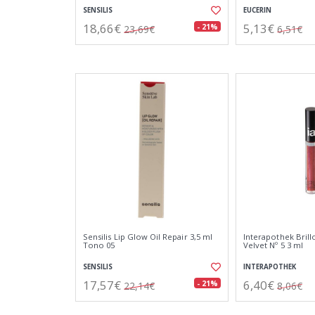
SENSILIS
EUCERIN
18,66€
5,13€
- 21%
23,69€
6,51€
Sensilis Lip Glow Oil Repair 3,5 ml
Interapothek Brill
Tono 05
Velvet Nº 5 3 ml
SENSILIS
INTERAPOTHEK
17,57€
6,40€
- 21%
22,14€
8,06€