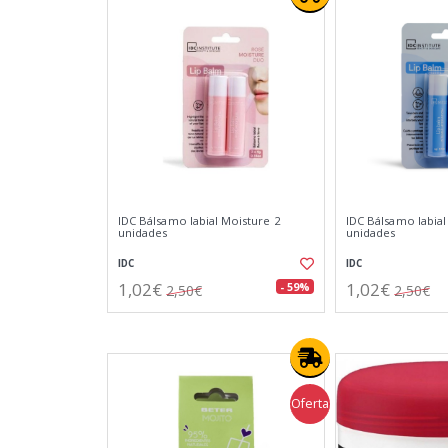
IDC Bálsamo labial Moisture 2
IDC Bálsamo labial
unidades
unidades
IDC
IDC
1,02€
1,02€
- 59%
2,50€
2,50€
Oferta