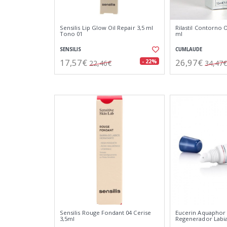
Sensilis Lip Glow Oil Repair 3,5 ml
Rilastil Contorno 
Tono 01
ml
SENSILIS
CUMLAUDE
17,57€
26,97€
- 22%
22,46€
34,47€
Sensilis Rouge Fondant 04 Cerise
Eucerin Aquaphor
3,5ml
Regenerador Labia