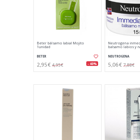
Beter bálsamo labial Mojito
Neutrogena inmedi
1unidad
balsamo labios y n
BETER
NEUTROGENA
2,95€
5,06€
- 40%
4,95€
7,88€