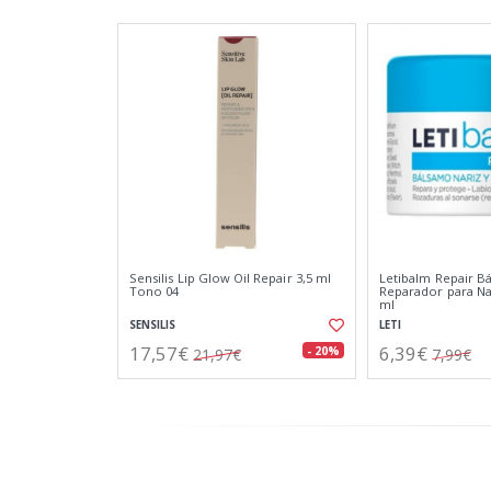
Sensilis Lip Glow Oil Repair 3,5 ml
Letibalm Repair B
Tono 04
Reparador para Nar
ml
SENSILIS
LETI
17,57€
6,39€
- 20%
21,97€
7,99€