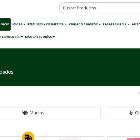
INICIO
HOGAR
PERFUMES Y COSMÉTICA
CUIDADO E HIGIENE
PARAFARMACIA
AUT
TECNOLOGÍA
MÁS CATEGORÍAS
idados
Marcas
Or