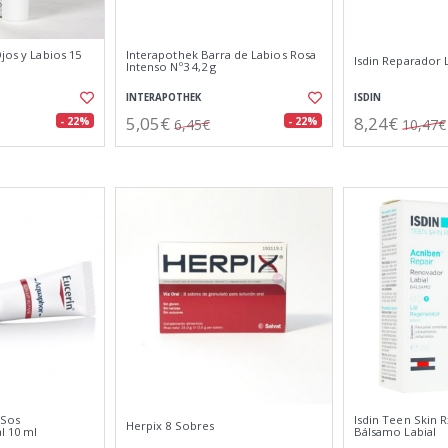
Ojos y Labios 15
Interapothek Barra de Labios Rosa
Isdin Reparador L
Intenso Nº3 4,2 g
INTERAPOTHEK
ISDIN
5,05€
8,24€
- 22%
- 22%
6,45€
10,47€
 Sos
Isdin Teen Skin 
Herpix 8 Sobres
l 10 ml
Bálsamo Labial