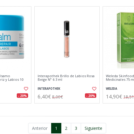
álsamo
Interapothek Brillo de Labios Rosa
Weleda Skinfood
iz y Labios 10
Beige Nº 6 3 ml
Medicinales 75 m
INTERAPOTHEK
WELEDA
6,40€
14,90€
- 20%
- 20%
8,00€
18,5
Anterior
1
2
3
Siguiente