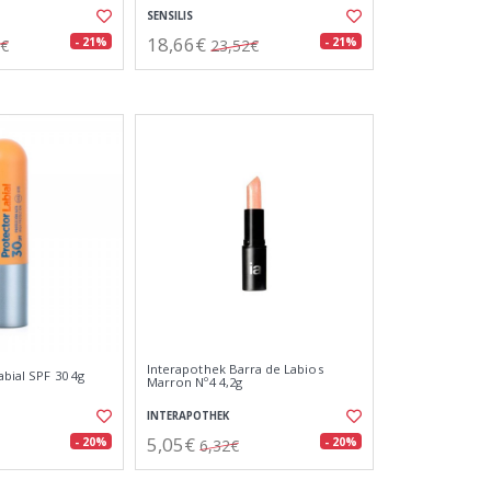
SENSILIS
18,66€
- 21%
- 21%
0€
23,52€
Interapothek Barra de Labios
abial SPF 30 4g
Marron Nº4 4,2g
INTERAPOTHEK
5,05€
- 20%
- 20%
6,32€