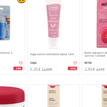
 Intense 2
Beter bálsamo la
Ziaja melon exfoliante labial 12ml
sunrise 1unidad
ZIAJA
BETER
5,35€
2,95€
- 59%
- 55%
12,00€
4,95€