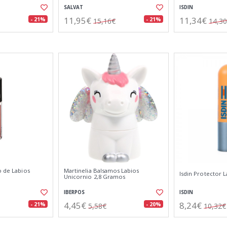
SALVAT
ISDIN
11,95€
11,34€
- 21%
- 21%
15,16€
14,3
o de Labios
Martinelia Balsamos Labios
Isdin Protector L
Unicornio 2,8 Gramos
IBERPOS
ISDIN
4,45€
8,24€
- 21%
- 20%
5,58€
10,32€