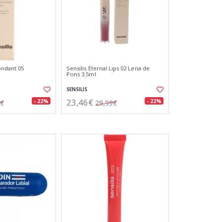
ondant 05
Sensilis Eternal Lips 02 Lena de
Pons 3.5ml
SENSILIS
23,46€
- 22%
- 22%
6€
29,99€