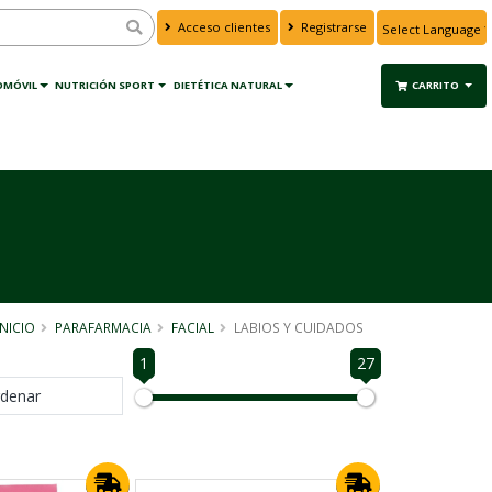
Acceso clientes
Registrarse
Powered by
Translate
OMÓVIL
NUTRICIÓN SPORT
DIETÉTICA NATURAL
CARRITO
INICIO
PARAFARMACIA
FACIAL
LABIOS Y CUIDADOS
1
27
denar