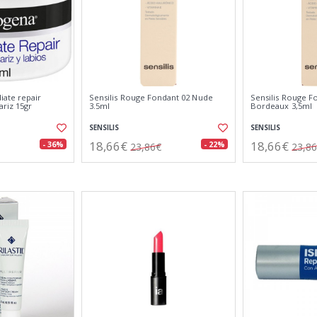
ate repair
Sensilis Rouge Fondant 02 Nude
Sensilis Rouge F
ariz 15gr
3.5ml
Bordeaux 3,5ml
SENSILIS
SENSILIS
18,66€
18,66€
- 36%
- 22%
23,86€
23,8