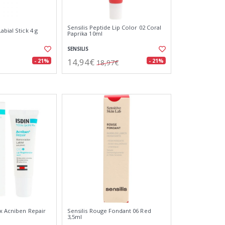
Sensilis Peptide Lip Color 02 Coral
abial Stick 4 g
Paprika 10ml
SENSILIS
14,94€
- 21%
- 21%
18,97€
Rx Acniben Repair
Sensilis Rouge Fondant 06 Red
3,5ml