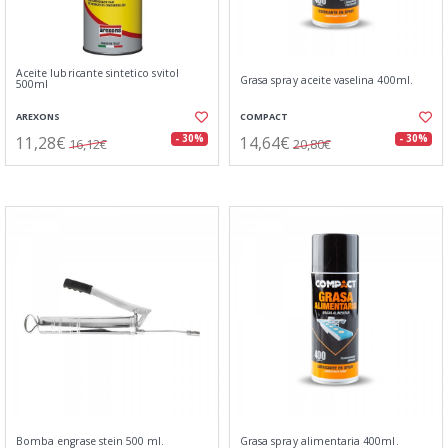
Aceite lubricante sintetico svitol
Grasa spray aceite vaselina 400ml.
500ml
AREXONS
COMPACT
11,28€
14,64€
- 30%
- 30%
16,12€
20,80€
Bomba engrase stein 500 ml.
Grasa spray alimentaria 400ml.