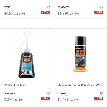
STEIN
COMPACT
44,82€
11,99€
- 29%
- 28%
63,07€
16,71€
Polvo grafito 50gr.
Grasa spray liquida p/cadenas 400ml.
COMPACT
COMPACT
8,05€
12,03€
- 28%
- 27%
11,15€
16,58€