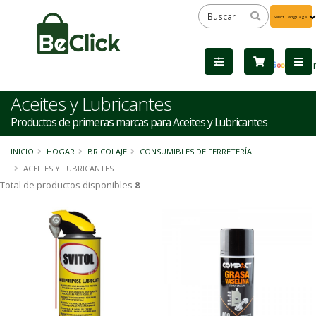
Powered
by
Tra
Aceites y Lubricantes
Productos de primeras marcas para Aceites y Lubricantes
INICIO
HOGAR
BRICOLAJE
CONSUMIBLES DE FERRETERÍA
ACEITES Y LUBRICANTES
Total de productos disponibles
8