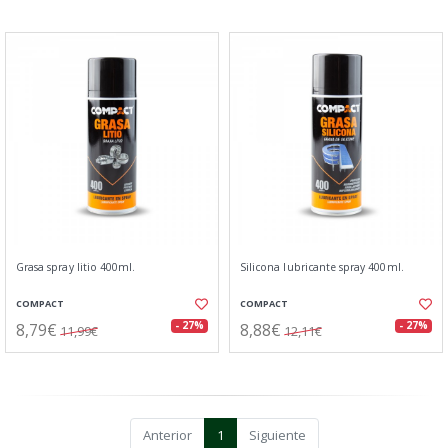
Grasa spray litio 400ml.
Silicona lubricante spray 400ml.
COMPACT
COMPACT
8,79€
8,88€
- 27%
- 27%
11,99€
12,11€
Anterior
1
Siguiente