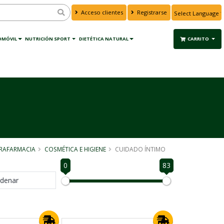
Acceso clientes
Registrarse
Powered by
Translate
OMÓVIL
NUTRICIÓN SPORT
DIETÉTICA NATURAL
CARRITO
RAFARMACIA
COSMÉTICA E HIGIENE
CUIDADO ÍNTIMO
0
83
denar