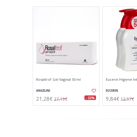
Rosaltrof Gel Vaginal 50 ml
Eucerin Higiene In
ANGELINI
EUCERIN
21,28€
9,84€
- 22%
27,19€
12,57€