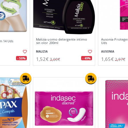
Malizia uomo detergente intimo
Ausonia Proteges
-m 14 Uds
sin olor 200ml
Uds
MALIZIA
AUSONIA
1,52€
1,65€
- 50%
- 49%
3,00€
2,97€