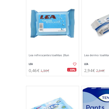
Lea refrescantes toallitas 20un
Lea dermo toallit
LEA
LEA
0,46€
2,94€
- 69%
1,50€
7,94€