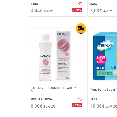
TENA
EVAX
4,44€
3,03€
- 31%
6,46€
4,32€
LACTACYD PHARMA DELICADO 250
Tena Pants Super T
ML
OMEGA PHARMA
TENA
8,00€
18,86€
- 24%
10,52€
24,12€