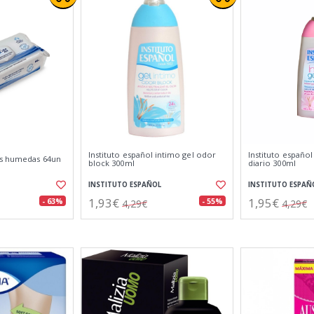
Instituto español intimo gel odor
Instituto español
as humedas 64un
block 300ml
diario 300ml
INSTITUTO ESPAÑOL
INSTITUTO ESPAÑ
1,93€
1,95€
- 63%
- 55%
4,29€
4,29€