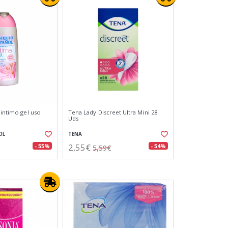
 intimo gel uso
Tena Lady Discreet Ultra Mini 28
Uds
OL
TENA
2,55€
- 55%
- 54%
5,59€