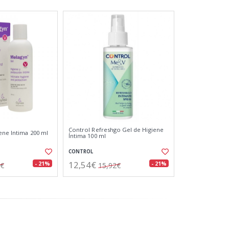
Control Refreshgo Gel de Higiene
ene Intima 200 ml
Íntima 100 ml
CONTROL
12,54€
- 21%
- 21%
7€
15,92€