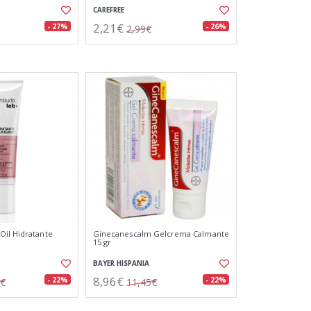
CAREFREE
2,21€
- 27%
- 26%
2,99€
il Hidratante
Ginecanescalm Gelcrema Calmante
15 gr
BAYER HISPANIA
8,96€
- 22%
- 22%
6€
11,45€