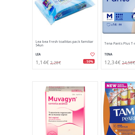
Lea bea fresh toallitas pack familiar
Tena Pants Plus T
54un
LEA
TENA
1,14€
12,34€
- 50%
2,28€
24,58€