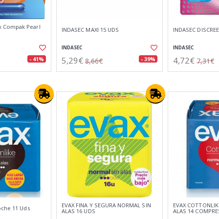
 Compak Pearl
INDASEC MAXI 15 UDS
INDASEC DISCRE
INDASEC
INDASEC
5,29€
4,72€
- 41%
- 39%
8,66€
7,31€
EVAX FINA Y SEGURA NORMAL SIN
EVAX COTTONLIK
oche 11 Uds
ALAS 16 UDS
ALAS 14 COMPRE