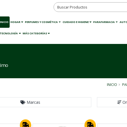
INICIO
HOGAR
PERFUMES Y COSMÉTICA
CUIDADO E HIGIENE
PARAFARMACIA
AUT
TECNOLOGÍA
MÁS CATEGORÍAS
timo
INICIO
PA
Marcas
Or