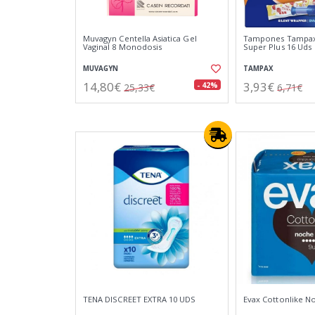
Muvagyn Centella Asiatica Gel
Tampones Tampax
Vaginal 8 Monodosis
Super Plus 16 Uds
MUVAGYN
TAMPAX
14,80€
3,93€
- 42%
25,33€
6,71€
TENA DISCREET EXTRA 10 UDS
Evax Cottonlike N