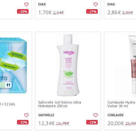
EVAX
EVAX
1,70€
2,86€
- 30%
- 27%
2,34€
3,90€
Saforelle Gel Intimo Ultra
Cumlaude Hydra O
-l 12 Uds
Hidratante 250 ml
Vulvar 30 ml
SAFORELLE
CUMLAUDE
12,34€
20,00€
- 22%
- 22%
15,78€
25,5